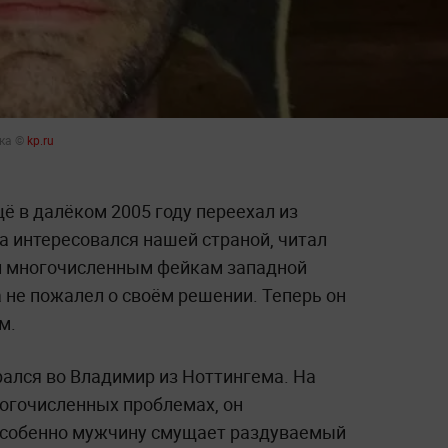
жка ©
kp.ru
ё в далёком 2005 году переехал из
ва интересовался нашей страной, читал
ил многочисленным фейкам западной
 не пожалел о своём решении. Теперь он
м.
брался во Владимир из Ноттингема. На
ногочисленных проблемах, он
 Особенно мужчину смущает раздуваемый