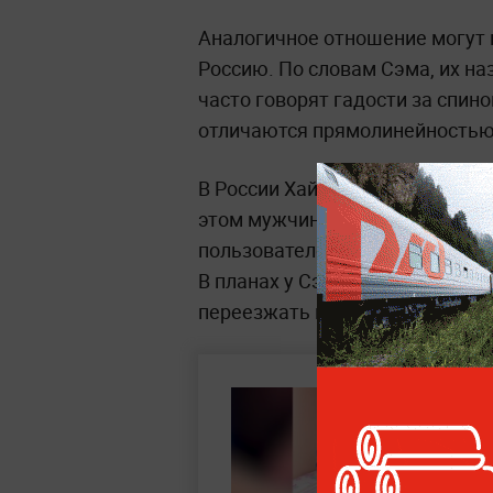
Аналогичное отношение могут
Россию. По словам Сэма, их н
часто говорят гадости за спино
отличаются прямолинейностью,
В России Хайленд завёл блог, г
этом мужчина сталкивается с 
пользователей. Однако многим
В планах у Сэма создать комп
переезжать в Россию.