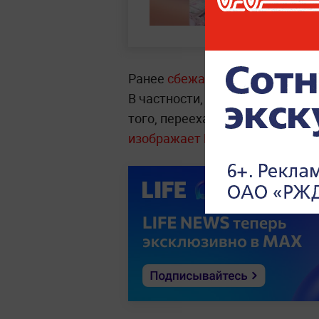
Ранее
сбежавшие из США амери
В частности, их приятно удив
того, переехавший в Ярославл
изображает Россию как страш