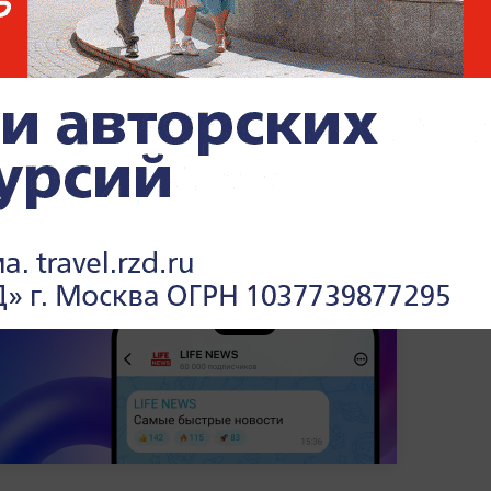
малыш
канцы рассказали, что их поражает в РФ
.
или экономические возможности. Кроме
ь
техасец Пиччони заявил, что Запад
ное место
.