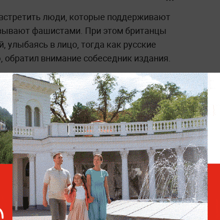
 встретить люди, которые поддерживают
азывают фашистами. При этом британцы
й, улыбаясь в лицо, тогда как русские
 обратил внимание собеседник издания.
де он рассказывает о жизни в РФ. При
агрессией со стороны западных
 людям за рубежом нравится его контент.
анию, которая бы помогала иностранцам
У переехавшей в Санкт-
Петербург из Испании пары
родился четырнадцатый