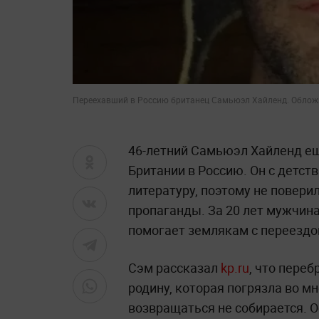
Переехавший в Россию британец Самьюэл Хайленд. Обло
46-летний Самьюэл Хайленд ещ
Британии в Россию. Он с детст
литературу, поэтому не повер
пропаганды. За 20 лет мужчина
помогает землякам с переездо
Сэм рассказал
kp.ru
, что пере
родину, которая погрязла во м
возвращаться не собирается.