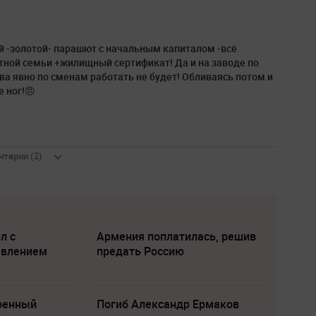
ой -золотой- парашют с начальным капиталом -всё
тной семьи +жилищный сертификат! Да и на заводе по
тва явно по сменам работать не будет! Обливаясь потом и
е ног!😠
тарии (2)
л с
Армения поплатилась, решив
явлением
предать Россию
военный
Погиб Александр Ермаков