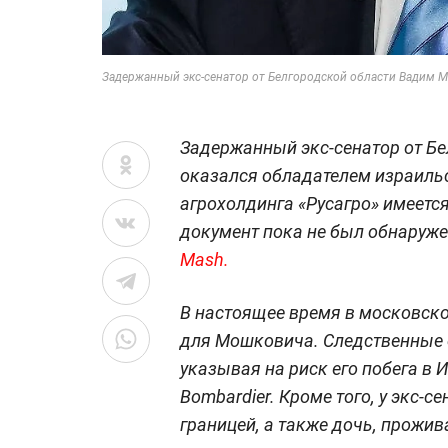
Задержанный экс-сенатор от Белгородской области Вадим 
Задержанный экс-сенатор от Б
оказался обладателем израильс
агрохолдинга «Русагро» имеетс
документ пока не был обнаруже
Mash.
В настоящее время в московско
для Мошковича. Следственные о
указывая на риск его побега в
Bombardier. Кроме того, у экс-
границей, а также дочь, прожи