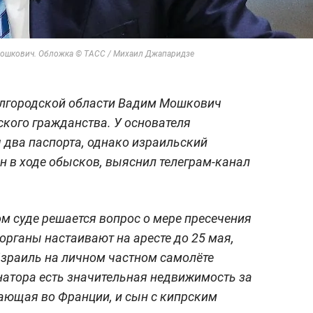
Мошкович. Обложка © ТАСС / Михаил Джапаридзе
елгородской области Вадим Мошкович
кого гражданства. У основателя
я два паспорта, однако израильский
н в ходе обысков, выяснил телеграм-канал
м суде решается вопрос о мере пресечения
рганы настаивают на аресте до 25 мая,
 Израиль на личном частном самолёте
сенатора есть значительная недвижимость за
вающая во Франции, и сын с кипрским