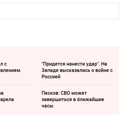
л с
"Придется нанести удар". На
явлением
Западе высказались о войне с
Россией
ва
Песков: СВО может
тарела
завершиться в ближайшие
часы