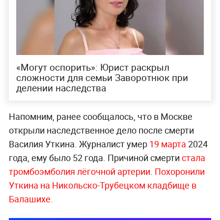
«Могут оспорить»: Юрист раскрыл
сложности для семьи Заворотнюк при
делении наследства
Напомним, ранее сообщалось, что в Москве
открыли наследственное дело после смерти
Василия Уткина. Журналист умер
19 марта
2024
года, ему было 52 года. Причиной смерти
стала
тромбоэмболия лёгочной артерии
.
Похоронили
Уткина на Никольско-Трубецком кладбище в
Балашихе.