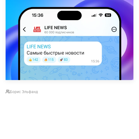
Борис Эльфанд