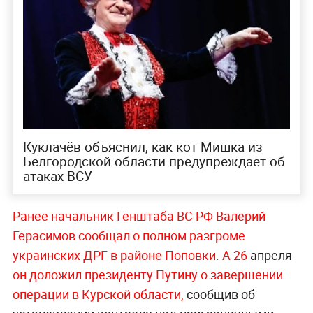
Куклачёв объяснил, как кот Мишка из
Белгородской области предупреждает об
атаках ВСУ
Ранее начальник Генштаба ВС РФ Валерий
Герасимов сообщал о полном разгроме
украинских ДРГ в районе Поповки. А 26
апреля
он доложил президенту Путину о завершении
операции в Курской области,
сообщив об