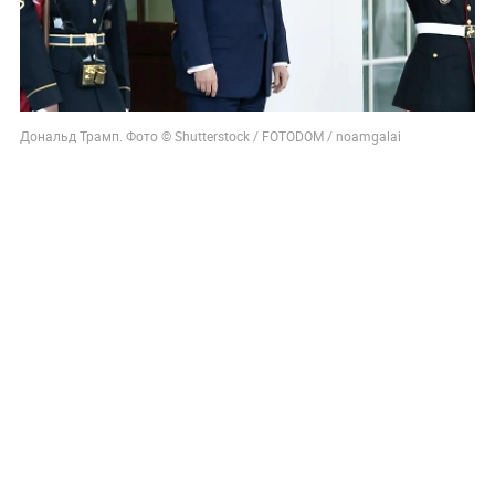
Дональд Трамп. Фото © Shutterstock / FOTODOM / noamgalai