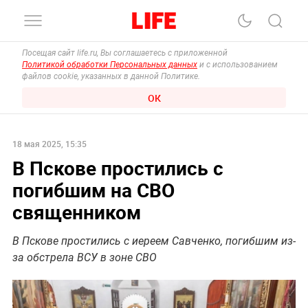
Посещая сайт life.ru, Вы соглашаетесь с приложенной
Политикой обработки Персональных данных
и с использованием
файлов cookie, указанных в данной Политике.
ОК
18 мая 2025, 15:35
В Пскове простились с
погибшим на СВО
священником
В Пскове простились с иереем Савченко, погибшим из-
за обстрела ВСУ в зоне СВО