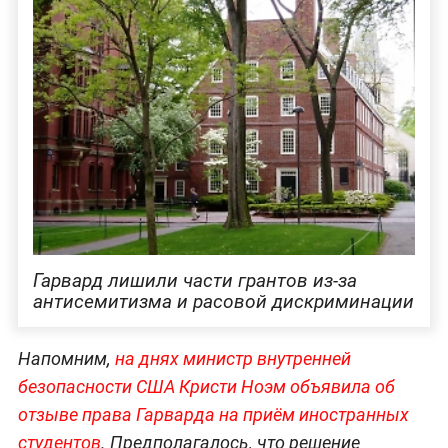
Гарвард лишили части грантов из-за
антисемитизма и расовой дискриминации
Напомним,
на днях министр внутренней
безопасности США Кристи Ноэм объявила об
отзыве права Гарварда на приём иностранных
студентов
. Предполагалось, что решение