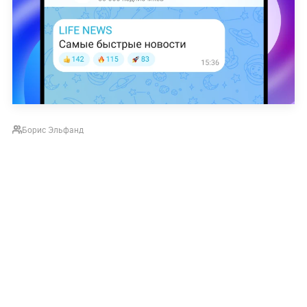
Борис Эльфанд