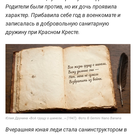
Родители были против, но их дочь проявила
характер. Прибавила себе год в военкомате и
записалась в добровольную санитарную
дружину при Красном Кресте.
Юлия Друнина «Всё грущу о шинели...» (1947). Фото © Gemini Nano Banana
Вчерашняя юная леди стала санинструктором в