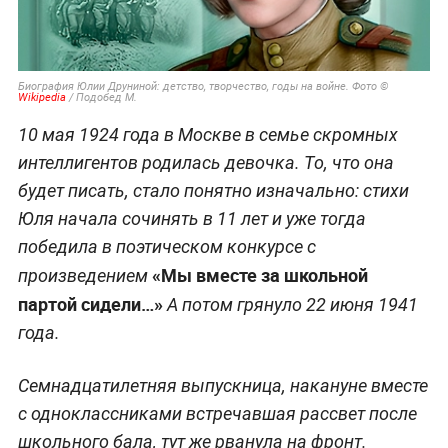
Биография Юлии Друниной: детство, творчество, годы на войне. Фото ©
Wikipedia
/ Подобед М.
10 мая 1924 года в Москве в семье скромных
интеллигентов родилась девочка. То, что она
будет писать, стало понятно изначально: стихи
Юля начала сочинять в 11 лет и уже тогда
победила в поэтическом конкурсе с
«Мы вместе за школьной
произведением
партой сидели…»
А потом грянуло 22 июня 1941
года.
Семнадцатилетняя выпускница, накануне вместе
с одноклассниками встречавшая рассвет после
школьного бала, тут же рванула на фронт.