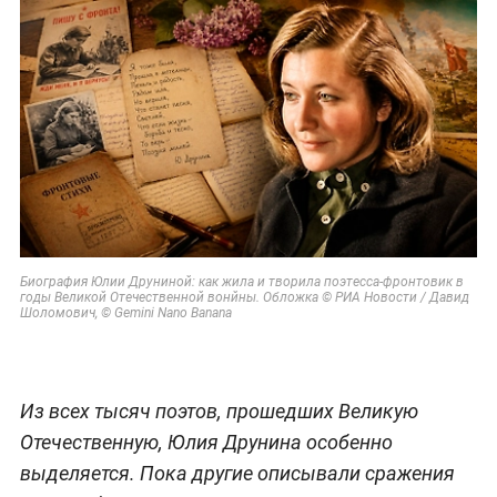
Биография Юлии Друниной: как жила и творила поэтесса-фронтовик в
годы Великой Отечественной вонйны. Обложка © РИА Новости / Давид
Шоломович, © Gemini Nano Banana
Из всех тысяч поэтов, прошедших Великую
Отечественную, Юлия Друнина особенно
выделяется. Пока другие описывали сражения