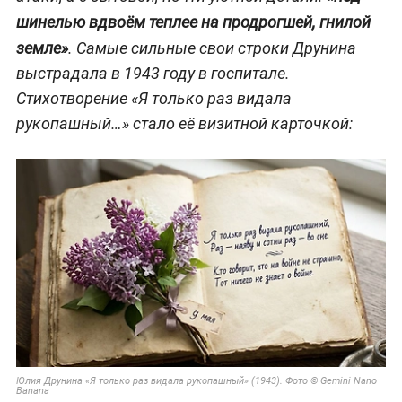
шинелью вдвоём теплее на продрогшей, гнилой
земле»
. Самые сильные свои строки Друнина
выстрадала в 1943 году в госпитале.
Стихотворение «Я только раз видала
рукопашный…» стало её визитной карточкой:
Юлия Друнина «Я только раз видала рукопашный» (1943). Фото © Gemini Nano
Banana