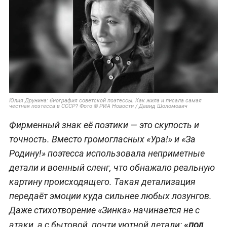
Юлия Друнина: биография советской поэтессы. Как жила и писала самая
честная поэтесса в СССР? Фото © РИА Новости / Давид Шоломович
Фирменный знак её поэтики — это скупость и
точность. Вместо громогласных «Ура!» и «За
Родину!» поэтесса использовала неприметные
детали и военный сленг, что обнажало реальную
картину происходящего. Такая детализация
передаёт эмоции куда сильнее любых лозунгов.
Даже стихотворение «Зинка» начинается не с
«
атаки, а с бытовой, почти уютной детали:
под