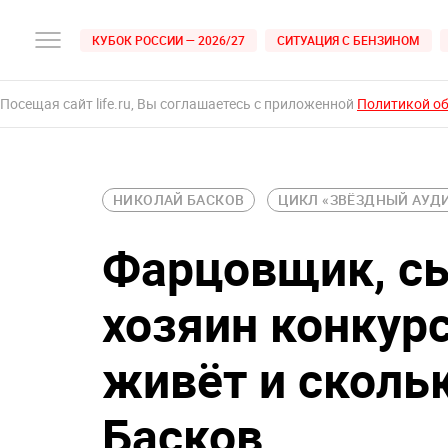
КУБОК РОССИИ — 2026/27
СИТУАЦИЯ С БЕНЗИНОМ
Посещая сайт life.ru, Вы соглашаетесь с приложенной
Политикой о
НИКОЛАЙ БАСКОВ
ЦИКЛ «ЗВЁЗДНЫЙ АУД
Фарцовщик, сы
хозяин конкур
живёт и сколь
Басков