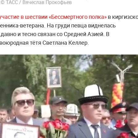
, © ТАСС / Вячеслав Прокофьев
участие в шествии «Бессмертного полка»
в киргизск
венника-ветерана. На груди певца виднелась
давно и тесно связан со Средней Азией. В
воюродная тётя Светлана Келлер.