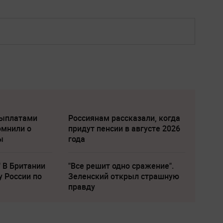
выплатами
Россиянам рассказали, когда
омнили о
придут пенсии в августе 2026
ы
года
" В Британии
"Все решит одно сражение".
у России по
Зеленский открыл страшную
правду