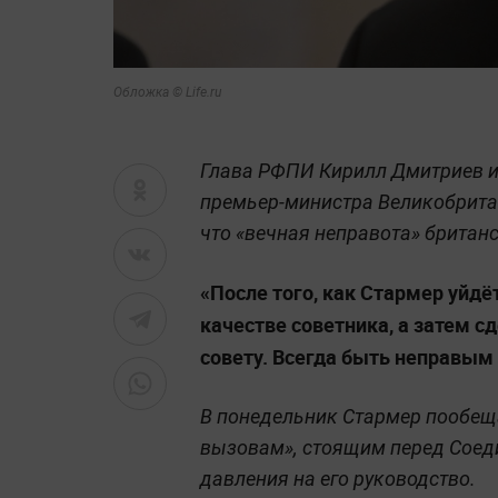
Обложка © Life.ru
Глава РФПИ Кирилл Дмитриев и
премьер-министра Великобритан
что «вечная неправота» британс
«После того, как Стармер уйдё
качестве советника, а затем 
совету. Всегда быть неправым 
В понедельник Стармер пообеща
вызовам», стоящим перед Соед
давления на его руководство.