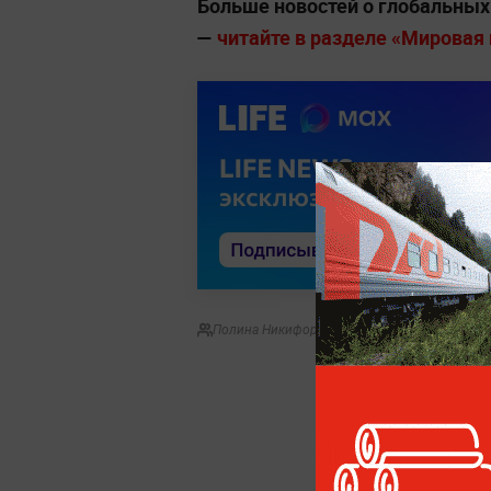
Больше новостей о глобальны
—
читайте в разделе «Мировая п
Полина Никифорова