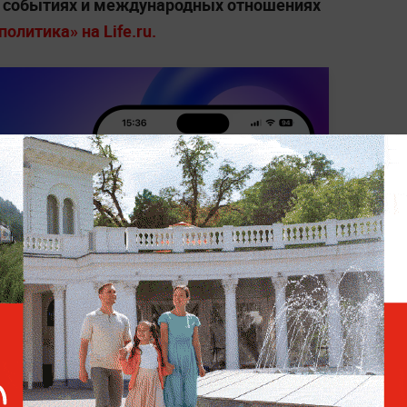
х событиях и международных отношениях
олитика» на Life.ru.