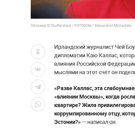
Обложка © Shutterstock / FOTODOM / Alexandros Michailidis
Ирландский журналист Чей Боу
дипломатии Каю Каллас, котор
влияния Российской Федераци
мыслями на этот счёт он подел
«Разве Каллас, эта слабоумная
«влиянии Москвы», когда росл
квартире? Жила привилегиров
коррумпированному отцу, кот
Эстонии?»
— написал он.