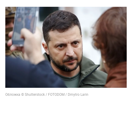
Обложка © Shutterstock / FOTODOM / Dmytro Larin