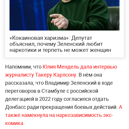
«Кокаиновая харизма»: Депутат
объяснил, почему Зеленский любит
наркотики и терпеть не может женщин
Напомним, что
Юлия Мендель дала интервью
журналисту Такеру Карлсону
. В нём она
рассказала, что Владимир Зеленский в ходе
переговоров в Стамбуле с российской
делегацией в 2022 году согласился отдать
Донбасс ради прекращения боевых действий.
А
также намекнула на наркозависимость экс-
комика.