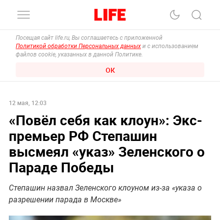
Посещая сайт life.ru, Вы соглашаетесь с приложенной
Политикой обработки Персональных данных
и с использованием
файлов cookie, указанных в данной Политике.
ОК
12 мая, 12:03
«Повёл себя как клоун»: Экс-
премьер РФ Степашин
высмеял «указ» Зеленского о
Параде Победы
Степашин назвал Зеленского клоуном из-за «указа о
разрешении парада в Москве»