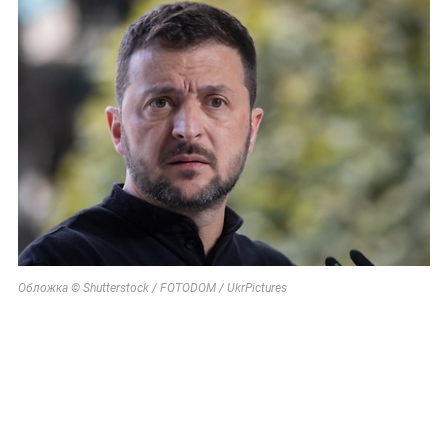
Обложка © Shutterstock / FOTODOM / UkrPictures