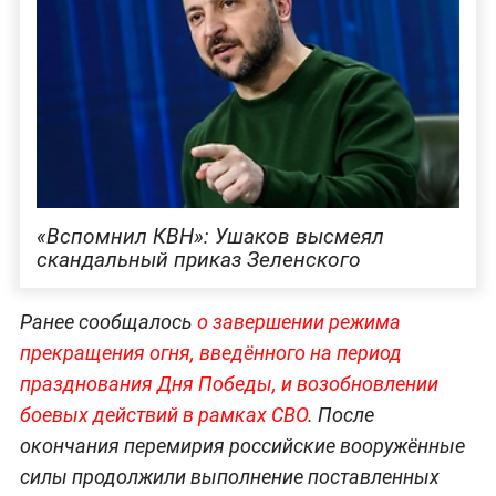
«Вспомнил КВН»: Ушаков высмеял
скандальный приказ Зеленского
Ранее сообщалось
о завершении режима
прекращения огня, введённого на период
празднования Дня Победы, и возобновлении
боевых действий в рамках
СВО
. После
окончания перемирия российские вооружённые
силы продолжили выполнение поставленных