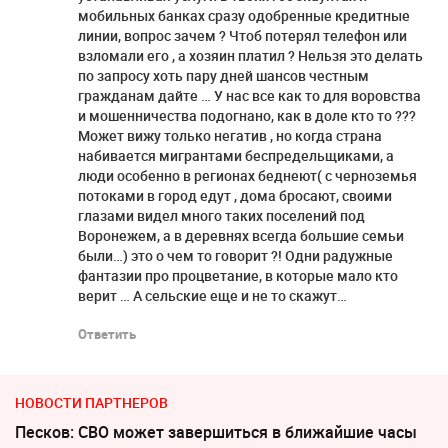
мобильных банках сразу одобренные кредитные
линии, вопрос зачем ? Чтоб потерял телефон или
взломали его , а хозяин платил ? Нельзя это делать
по запросу хоть пару дней шансов честным
гражданам дайте … У нас все как то для воровства
и мошенничества подогнано, как в доле кто то ???
Может вижу только негатив , но когда страна
набивается мигрантами беспредельщиками, а
люди особенно в регионах беднеют( с черноземья
потоками в город едут , дома бросают, своими
глазами видел много таких поселений под
Воронежем, а в деревнях всегда большие семьи
были…) это о чем то говорит ?! Одни радужные
фантазии про процветание, в которые мало кто
верит … А сельские еще и не то скажут…
Ответить
НОВОСТИ ПАРТНЕРОВ
Песков: СВО может завершиться в ближайшие часы