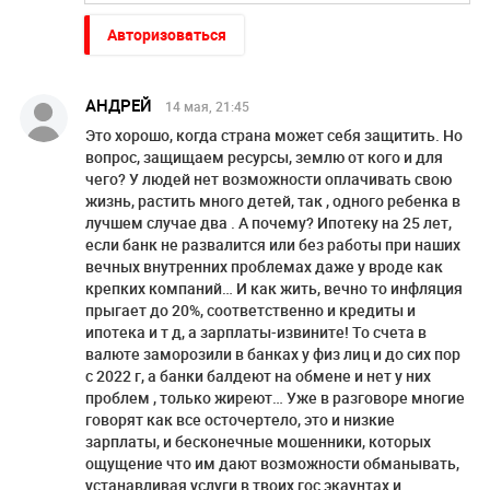
Авторизоваться
АНДРЕЙ
14 мая, 21:45
Это хорошо, когда страна может себя защитить. Но
вопрос, защищаем ресурсы, землю от кого и для
чего? У людей нет возможности оплачивать свою
жизнь, растить много детей, так , одного ребенка в
лучшем случае два . А почему? Ипотеку на 25 лет,
если банк не развалится или без работы при наших
вечных внутренних проблемах даже у вроде как
крепких компаний… И как жить, вечно то инфляция
прыгает до 20%, соответственно и кредиты и
ипотека и т д, а зарплаты-извините! То счета в
валюте заморозили в банках у физ лиц и до сих пор
с 2022 г, а банки балдеют на обмене и нет у них
проблем , только жиреют… Уже в разговоре многие
говорят как все осточертело, это и низкие
зарплаты, и бесконечные мошенники, которых
ощущение что им дают возможности обманывать,
устанавливая услуги в твоих гос экаунтах и