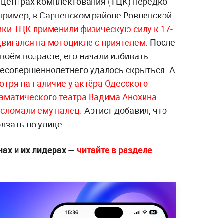
 центрах комплектования (ТЦК) нередко
апример, в Сарненском районе Ровненской
ики ТЦК применили физическую силу к 17-
вигался на мотоцикле с приятелем.
После
своём возрасте, его начали избивать
несовершеннолетнего удалось скрыться. А
отря на наличие у актёра Одесского
аматического театра Вадима Анохина
и сломали ему
палец.
Артист добавил, что
лзать по улице.
нах и их лидерах —
читайте в разделе