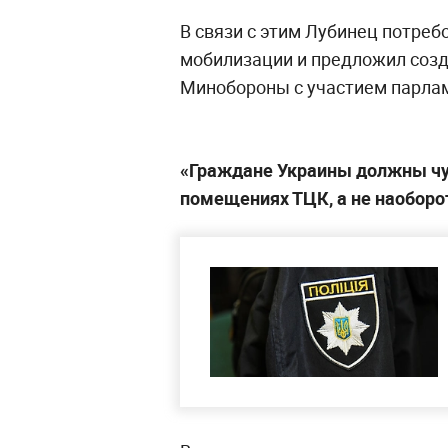
В связи с этим Лубинец потреб
мобилизации и предложил созд
Минобороны с участием парлам
«Граждане Украины должны ч
помещениях ТЦК, а не наоборо