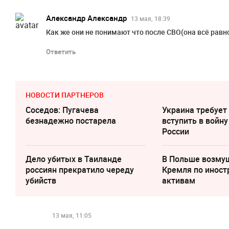
Александр Александр
13 мая, 18:39
Как же они не понимают что после СВО(она всё равно
Ответить
НОВОСТИ ПАРТНЕРОВ
Соседов: Пугачева
Украина требует
безнадежно постарела
вступить в войну
России
Дело убитых в Таиланде
В Польше возму
россиян прекратило череду
Кремля по инос
убийств
активам
13 мая, 11:05