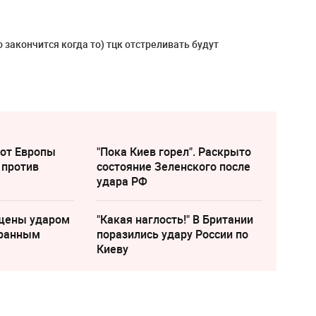
 закончится когда то) тцк отстреливать будут
 от Европы
"Пока Киев горел". Раскрыто
 против
состояние Зеленского после
удара РФ
щены ударом
"Какая наглость!" В Британии
транным
поразились удару России по
Киеву