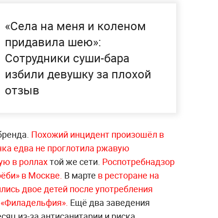
«Села на меня и коленом
придавила шею»:
Сотрудники суши-бара
избили девушку за плохой
отзыв
бренда.
Похожий инцидент произошёл в
чка едва не проглотила ржавую
ую в роллах
той же сети.
Роспотребнадзор
оёби» в
Москве.
В марте
в ресторане на
лись двое детей после употребления
 «
Филадельфия».
Ещё два заведения
сяц из-за антисанитарии и риска