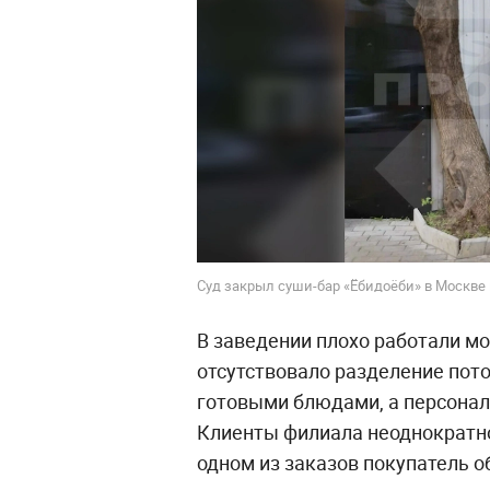
Суд закрыл суши-бар «Ёбидоёби» в Москве 
В заведении плохо работали м
отсутствовало разделение пот
готовыми блюдами, а персонал
Клиенты филиала неоднократно
одном из заказов покупатель о