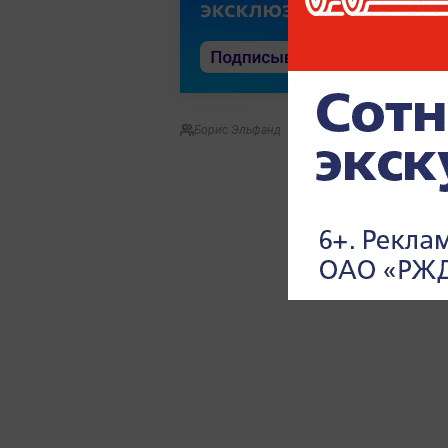
Борис Эльфанд