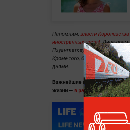
Напомним,
власти Королевства
иностранных гостей
. Вице-прем
Пхуангкеткеу заявил об усилен
Кроме того, безвизовое пребыв
днями.
Важнейшие новости о социальн
жизни —
в разделе «Общество» 