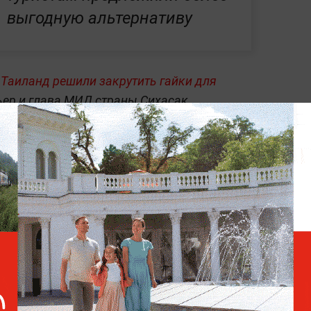
выгодную альтернативу
 Таиланд решили закрутить гайки для
ьер и глава МИД страны Сихасак
ии иммиграционного контроля на границах.
ание для приезжих теперь ограничат 30
ых проектах, традициях и повседневной
на Life.ru
.