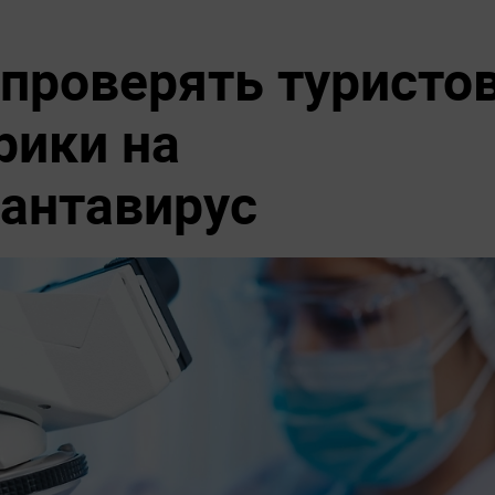
 проверять туристо
рики на
антавирус