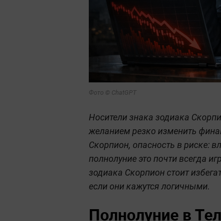
Фото © ChatGPT
Носители знака зодиака Скорпи
желанием резко изменить финан
Скорпион, опасность в риске: в
полнолуние это почти всегда иг
зодиака Скорпион стоит избег
если они кажутся логичными.
Полнолуние в Тел