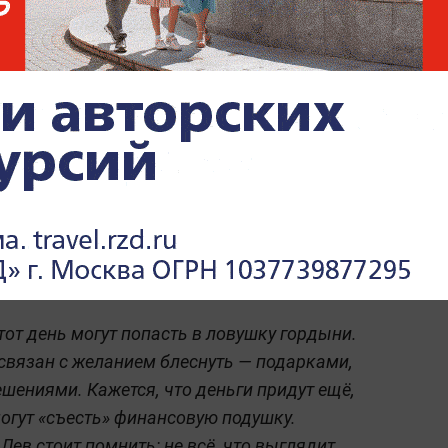
гия, их время. Но именно поэтому они могут
Если по гороскопу вы Телец, главная
 нужно, поддавшись ощущению «сейчас
са, вложения на эмоциях, кредиты «на
особно аукнуться затяжными финансовыми
нака зодиака Телец важно удержаться от
им свою состоятельность.
у гордыни и потратят
тот день могут попасть в ловушку гордыни.
 связан с желанием блеснуть — подарками,
ениями. Кажется, что деньги придут ещё,
могут «съесть» финансовую подушку.
ев стоит помнить: не всё, что выглядит