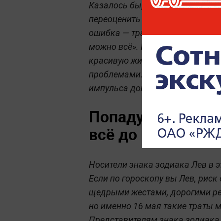
Казалось бы, их стихия, их энер
переоценить свои возможности. 
ошибка — тратить больше, чем
можно всё». Покупки ради стату
красивую жизнь» — всё это сп
проблемами. Представителям з
импульса доказать себе и друг
Попадут в ловушк
всё до копейки
Носители знака зодиака Лев в э
Если по гороскопу вы Лев, риск
щедрыми жестами, дорогими реш
но именно 16 мая такие траты 
Представителям знака зодиака Л