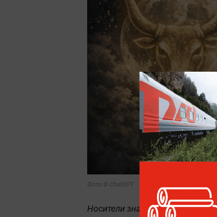
Фото © ChatGPT
Носители знака зодиака Телец в