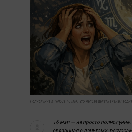
Полнолуние в Тельце 16 мая: что нельзя делать знакам зоди
16 мая — не просто полнолуние.
связанная с деньгами, ресурса