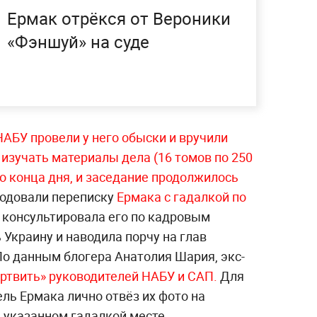
Ермак отрёкся от Вероники
«Фэншуй» на суде
НАБУ провели у него обыски и вручили
 изучать материалы дела (16 томов по 250
до конца дня, и заседание продолжилось
ародовали переписку
Ермака с гадалкой по
 консультировала его по кадровым
 Украину и наводила порчу на глав
По данным блогера Анатолия Шария, экс-
ертвить» руководителей НАБУ и САП.
Для
ель Ермака лично отвёз их фото на
 указанном гадалкой месте.