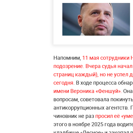
Напомним,
11 мая сотрудники 
подозрение. Вчера судья начал
страниц каждый), но не успел 
сегодня
. В ходе процесса обн
имени Вероника «Феншуй».
Она
вопросам, советовала покинуть
антикоррупционных агентств. 
чиновник не раз
просил её «ум
этого в ноябре 2025 года водит
кладбище «Лесное» и закопал в