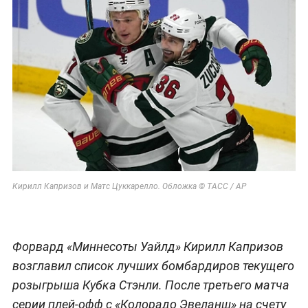
Кирилл Капризов и Матс Цуккарелло. Обложка © ТАСС / AP
Форвард «Миннесоты Уайлд» Кирилл Капризов
возглавил список лучших бомбардиров текущего
розыгрыша Кубка Стэнли. После третьего матча
серии плей-офф с «Колорадо Эвеланш» на счету