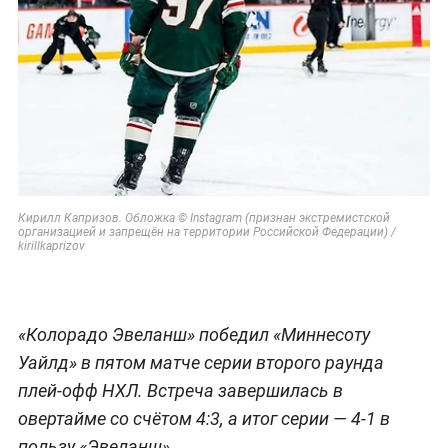
Кирилл Капризов. Обложка © Instagram (признан экстремистской
организацией и запрещён на территории Российской Федерации) /
kirillkaprizov
«Колорадо Эвеланш» победил «Миннесоту
Уайлд» в пятом матче серии второго раунда
плей-офф НХЛ. Встреча завершилась в
овертайме со счётом 4:3, а итог серии — 4-1 в
пользу «Эвеланш».