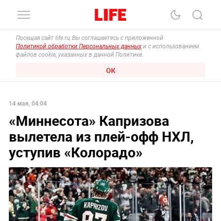
Посещая сайт life.ru, Вы соглашаетесь с приложенной
Политикой обработки Персональных данных
и с использованием
файлов cookie, указанных в данной Политике.
ОК
14 мая, 04:04
«Миннесота» Капризова
вылетела из плей-офф НХЛ,
уступив «Колорадо»