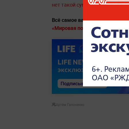
нет такой суммы
. Мера пресеч
Всё самое важное о мире, стра
«Мировая политика» на Life.ru
.
Артём Гапоненко