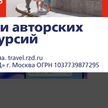
ения ему изберут 14 мая.
нах и их лидерах —
читайте в разделе