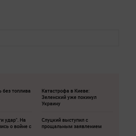
ь без топлива
Катастрофа в Киеве:
Зеленский уже покинул
Украину
и удар". На
Слуцкий выступил с
ись о войне с
прощальным заявлением