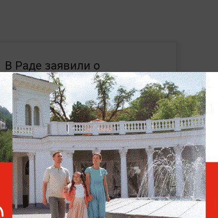
В Раде заявили о
необходимости запуска
процедуры импичмента
Зеленского
адимира Зеленского
Андрея Ермака
Бывший чиновник не признаёт эти
вает на аресте с залогом в 180 миллионов
онов рублей. 13 мая состоялось второе
пционном суде. Ермак
заявил, что у него