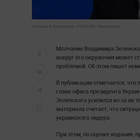
Обложка © Shutterstock / FOTODOM / Review News
Молчание Владимира Зеленско
вокруг его окружения может ст
проблемой. Об этом пишет неме
В публикации отмечается, что
главе офиса президента Украи
Зеленского усилился из-за их т
материала считает, что ситуац
украинского лидера.
При этом, по оценке издания,