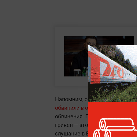
Напомним, экс-главу офиса Вл
обвинили в отмывании денег
. 
обвинения. Прокуратура настаи
гривен — это больше 300 милли
слушание в Высшем антикорру