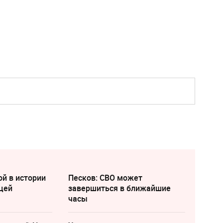
ой в истории
Песков: СВО может
цей
завершиться в ближайшие
часы