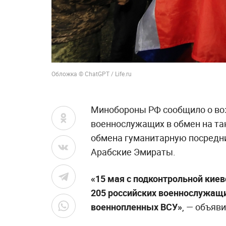
Обложка © ChatGPT / Life.ru
Минобороны РФ сообщило о во
военнослужащих в обмен на так
обмена гуманитарную посредн
Арабские Эмираты.
«15 мая с подконтрольной ки
205 российских военнослужащ
военнопленных ВСУ»
, — объяв