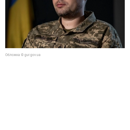
Обложка © gur.gov.ua