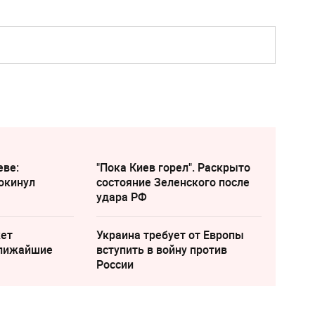
еве:
"Пока Киев горел". Раскрыто
окинул
состояние Зеленского после
удара РФ
жет
Украина требует от Европы
ближайшие
вступить в войну против
России