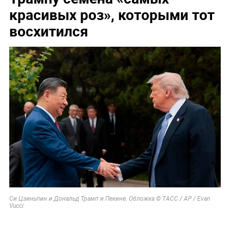
красивых роз», которыми тот
восхитился
Си Цзиньпин и Дональд Трамп и Пекине. Обложка © ТАСС / AP / Evan
Vucci