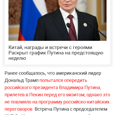
Китай, награды и встречи с героями:
Раскрыт график Путина на предстоящую
неделю
Ранее сообщалось, что американский лидер
Дональд Трамп
попытался опередить
российского президента Владимира Путина,
прилетев в Пекин перед его визитом, однако это
не повлияло на программу российско-китайских
переговоров.
Встреча Путина с председателем