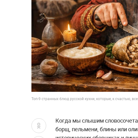
Топ-9 странных блюд русской кухни, которые, к счастью, в
Когда мы слышим словосочетани
борщ, пельмени, блины или оли
исторических сборниках и лич