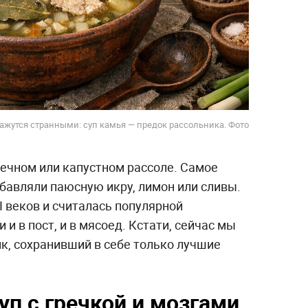
кажутся странными: суп камья — предок рассольника. Фото
речном или капустном рассоле. Самое
добавляли паюсную икру, лимон или сливы.
I веков и считалась популярной
 и в пост, и в мясоед. Кстати, сейчас мы
к, сохранивший в себе только лучшие
уп с гречкой и мозгами