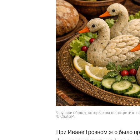
9 русских блюд, которые вы не встретите в 
© ChatGPT
При Иване Грозном это было п