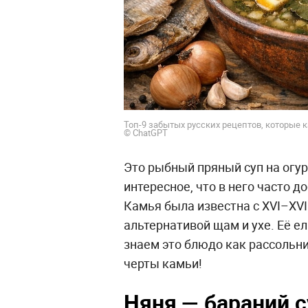
Топ-9 забытых русских рецептов, которые 
© ChatGPT
Это рыбный пряный суп на огу
интересное, что в него часто 
Камья была известна с XVI–XVI
альтернативой щам и ухе. Её ели
знаем это блюдо как рассольни
черты камьи!
Няня — бараний с