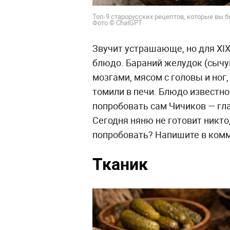
Топ-9 старорусских рецептов, которые вы б
Фото © ChatGPT
Звучит устрашающе, но для XIX
блюдо. Бараний желудок (сычу
мозгами, мясом с головы и ног,
томили в печи. Блюдо известно с
попробовать сам Чичиков — гл
Сегодня няню не готовит никто,
попробовать? Напишите в комм
Тканик