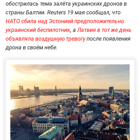
обострилась тема залёта украинских дронов в
страны Балтии. Reuters 19 мая сообщал, что
НАТО сбила над Эстонией предположительно
украинский беспилотник
, а
Латвия в тот же день
объявляла воздушную тревогу
после появления
дрона в своём небе.