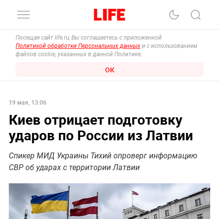
Посещая сайт life.ru, Вы соглашаетесь с приложенной
Политикой обработки Персональных данных
и с использованием
файлов cookie, указанных в данной Политике.
ОК
19 мая, 13:06
Киев отрицает подготовку
ударов по России из Латвии
Спикер МИД Украины Тихий опроверг информацию
СВР об ударах с территории Латвии