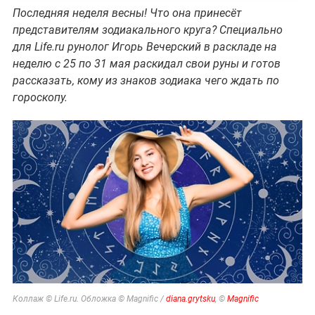
Последняя неделя весны! Что она принесёт
представителям зодиакального круга? Специально
для Life.ru рунолог Игорь Вечерский в раскладе на
неделю с 25 по 31 мая раскидал свои руны и готов
рассказать, кому из знаков зодиака чего ждать по
гороскопу.
Коллаж © Life.ru. Обложка © Magnific /
diana.grytsku
, ©
Magnific