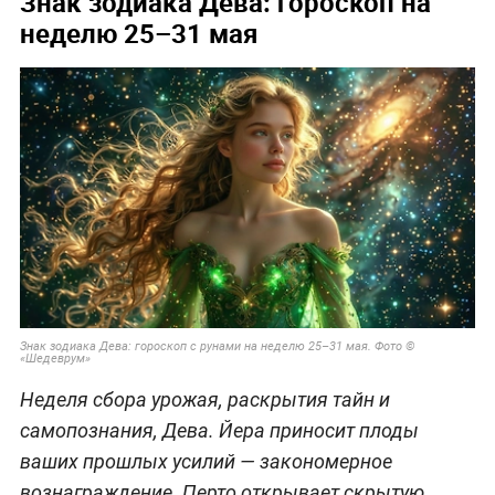
Знак зодиака Дева: гороскоп на
неделю 25–31 мая
Знак зодиака Дева: гороскоп с рунами на неделю 25–31 мая.
Фото ©
«Шедеврум»
Неделя сбора урожая, раскрытия тайн и
самопознания, Дева. Йера приносит плоды
ваших прошлых усилий — закономерное
вознаграждение. Перто открывает скрытую