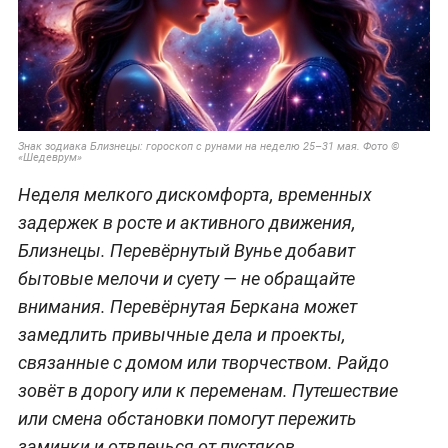
Знак зодиака Близнецы: гороскоп с рунами на неделю 25–31 мая. Фото ©
«Шедеврум»
Неделя мелкого дискомфорта, временных
задержек в росте и активного движения,
Близнецы. Перевёрнутый Вунье добавит
бытовые мелочи и суету — не обращайте
внимания. Перевёрнутая Беркана может
замедлить привычные дела и проекты,
связанные с домом или творчеством. Райдо
зовёт в дорогу или к переменам. Путешествие
или смена обстановки помогут пережить
заминки и отвлечься от пустяков.