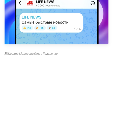
Карина Морозова
,
Ольга Годуненко