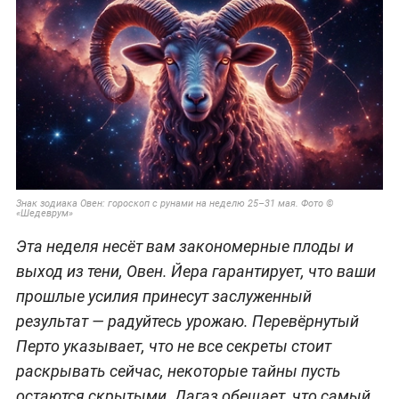
Знак зодиака Овен: гороскоп с рунами на неделю 25–31 мая. Фото ©
«Шедеврум»
Эта неделя несёт вам закономерные плоды и
выход из тени, Овен. Йера гарантирует, что ваши
прошлые усилия принесут заслуженный
результат — радуйтесь урожаю. Перевёрнутый
Перто указывает, что не все секреты стоит
раскрывать сейчас, некоторые тайны пусть
остаются скрытыми. Дагаз обещает, что самый