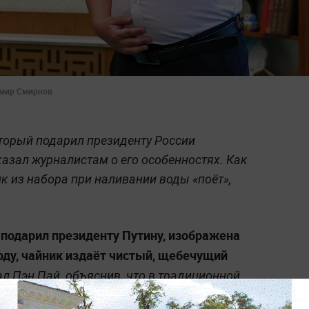
мир Смирнов
торый подарил президенту России
казал журналистам о его особенностях. Как
к из набора при наливании воды «поёт»,
 подарил президенту Путину, изображена
воду, чайник издаёт чистый, щебечущий
л Пэн Пай, объяснив, что в традиционной
имеет очень благоприятное значение.