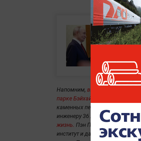
Напомним,
впервые Путин и ма
парке Бэйхай. Мальчик помахал
каменных перил, поцеловал в л
инженеру 36 лет. Он говорил, чт
жизнь.
Пэн Пай выучил русский
институт и даже взял себе рус