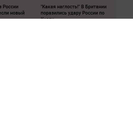
з России
"Какая наглость!" В Британии
если новый
поразились удару России по
Киеву
 Медиакорпорация
ились об углублени
а