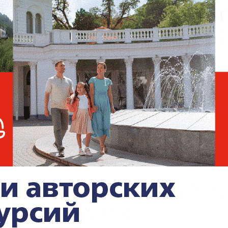
Путин вспомнил русскую
поговорку на встрече с
китайским инженером Пэн
Паем
ленький Пэн Пай встретились в пекинском
 российскому президенту,
а тот снял его с
об и сфотографировался с ним. Сейчас
о
фото с Путиным тогда изменило его
 язык, окончил Московский автодорожный
ское имя — Паша. Во время нынешнего