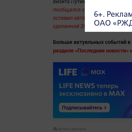
визита Путина в Пекин, мужчине
пообщался с Пашей, обменялся 
оставил автограф на той самой 
сделанной 26 лет назад.
Больше актуальных событий в
разделе «Последние новости» на
Наталья Афонина