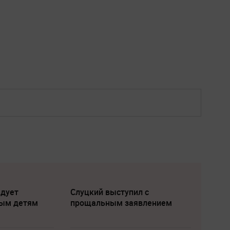
едует
Слуцкий выступил с
лым детям
прощальным заявлением