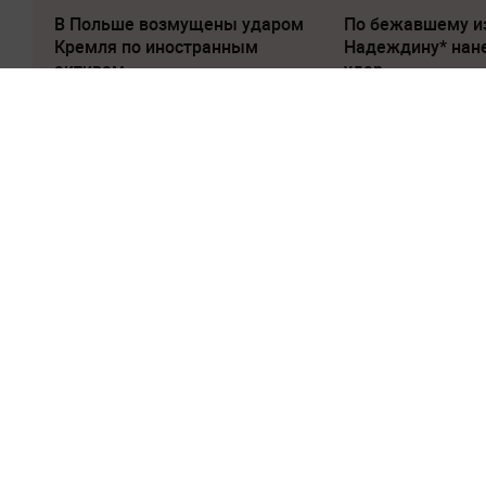
В Польше возмущены ударом
По бежавшему и
Кремля по иностранным
Надеждину* нан
активам
удар
20 мая, 14:54
Росконгресс и
Китая договор
сотрудничеств