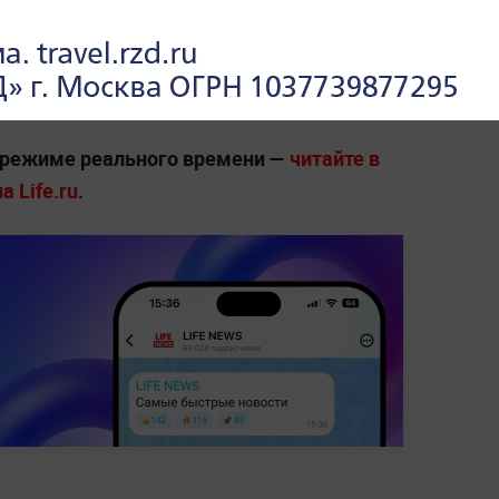
 вновь повезло с ним встретиться.
Путин
сервизами в качестве подарков, а также
памятной фотографии с их первой встречи,
 режиме реального времени —
читайте в
 Life.ru
.