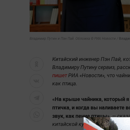
Влади
Владимир Путин и Пэн Пай. Обложка © РИА Новости /
Китайский инженер Пэн Пай, ко
Владимиру Путину сервиз, расс
пишет
РИА «Новости», что чайни
как птица.
«На крыше чайника, который я
птичка, и когда вы наливаете 
звук, как пение птицы»,
— сказа
китайской культуре пение птиц 