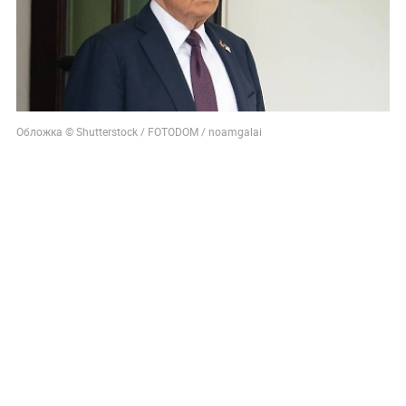
Обложка © Shutterstock / FOTODOM / noamgalai