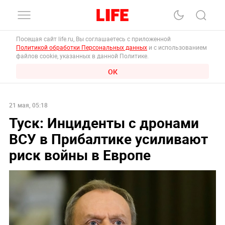
Посещая сайт life.ru, Вы соглашаетесь с приложенной
Политикой обработки Персональных данных
и с использованием
файлов cookie, указанных в данной Политике.
ОК
21 мая, 05:18
Туск: Инциденты с дронами
ВСУ в Прибалтике усиливают
риск войны в Европе