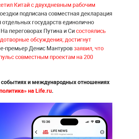
етил Китай с двухдневным рабочим
поездки подписана совместная декларация
й отдельных государств единолично
 На переговорах Путина и Си
состоялись
одотворные обсуждения; достигнут
це-премьер Денис Мантуров
заявил, что
пульс совместным проектам на 200
х событиях и международных отношениях
олитика» на Life.ru
.