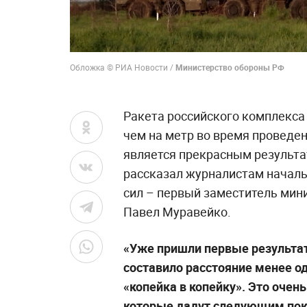
Обложка © РИА Новости /
Министерство обороны РФ
Ракета российского комплекса
чем на метр во время проведен
является прекрасным результа
рассказал журналистам начал
сил – первый заместитель мин
Павел Муравейко.
«Уже пришли первые результат
составило расстояние менее о
«копейка в копейку». Это очен
которые дадут следующим пок