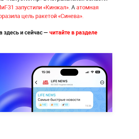
иГ-31 запустили «Кинжал».
А
атомная
оразила цель ракетой «Синева».
а здесь и сейчас —
читайте в разделе
.