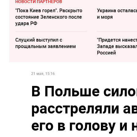
НОВОСТИ ПАРТНЕРОВ
"Пока Киев горел". Раскрыто
Украина осталас
состояние Зеленского после
и моря
удара РФ
Слуцкий выступил с
"Придется нанест
прощальным заявлением
Западе высказал
Россией
21 мая, 15:16
В Польше сило
расстреляли ав
его в голову и 