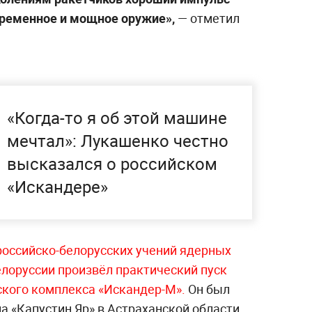
овременное и мощное оружие»,
— отметил
«Когда-то я об этой машине
мечтал»: Лукашенко честно
высказался о российском
«Искандере»
российско-белорусских учений ядерных
елоруссии произвёл практический пуск
ского комплекса «Искандер-М».
Он был
а «Капустин Яр» в Астраханской области.