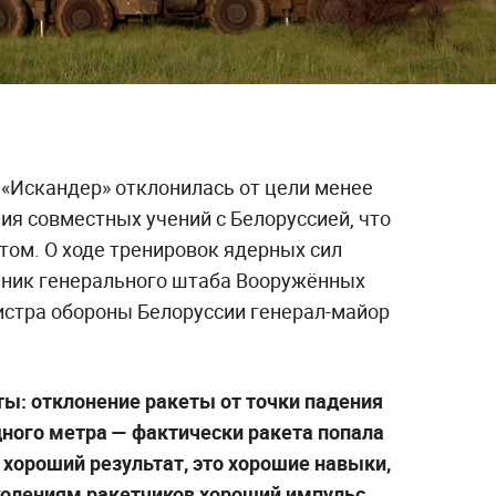
 «Искандер» отклонилась от цели менее
ия совместных учений с Белоруссией, что
том. О ходе тренировок ядерных сил
ьник генерального штаба Вооружённых
истра обороны Белоруссии генерал-майор
ы: отклонение ракеты от точки падения
дного метра — фактически ракета попала
ь хороший результат, это хорошие навыки,
олениям ракетчиков хороший импульс