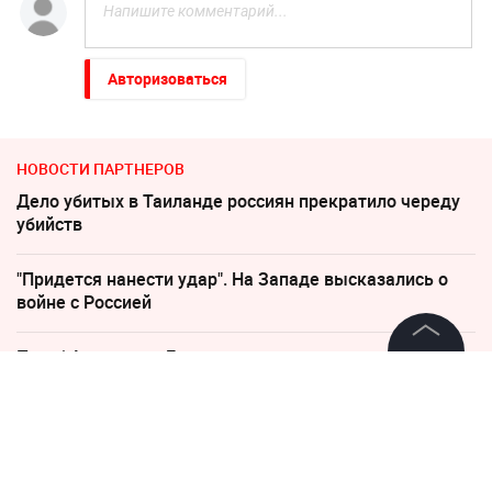
Авторизоваться
НОВОСТИ ПАРТНЕРОВ
Дело убитых в Таиланде россиян прекратило череду
убийств
"Придется нанести удар". На Западе высказались о
войне с Россией
Погиб Александр Ермаков
©
2026
News Media Holding.
Все права защищены
Соседов: Пугачева безнадежно постарела
"Все решит одно сражение". Зеленский открыл
Информация
страшную правду