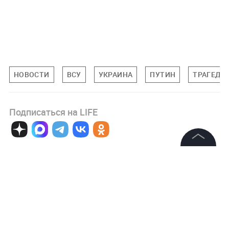
НОВОСТИ
ВСУ
УКРАИНА
ПУТИН
ТРАГЕДИЯ
Подписаться на LIFE
0
Комментарий
©
2026
News Media Holding.
Все права защищены
Информация
Авторизоваться
Контакты