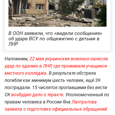
В ООН заявили, что «видели сообщения»
об ударе ВСУ по общежитию с детьми в
ЛНР
Напомним,
22 мая украинские военные нанесли
удар по зданию в ЛНР, где проживали учащиеся
местного колледжа.
В результате обстрела
погибли как минимум шесть человек,
ещё 39
пострадали. 15 числятся пропавшими без вести
СК
возбудил дело о теракте
. Уполномоченный по
правам человека в России Яна
Лантратова
заявила о подготовке официальных обращений