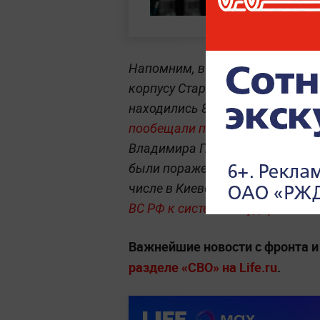
Напомним, в ночь на 22 мая ВС
корпусу Старобельского профес
находились 86 студентов и сот
пообещали помочь семьям пог
Владимира Путина высокоточн
были поражены все запланиров
числе в Киеве.
МИД призвал ино
ВС РФ к системным ударам.
Важнейшие новости с фронта и
разделе «СВО» на Life.ru
.