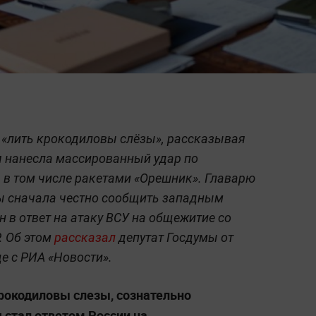
 «лить крокодиловы слёзы», рассказывая
ая нанесла массированный удар по
 в том числе ракетами «Орешник». Главарю
ы сначала честно сообщить западным
н в ответ на атаку ВСУ на общежитие со
. Об этом
рассказал
депутат Госдумы от
е с РИА «Новости».
рокодиловы слезы, сознательно
 стал ответом России на