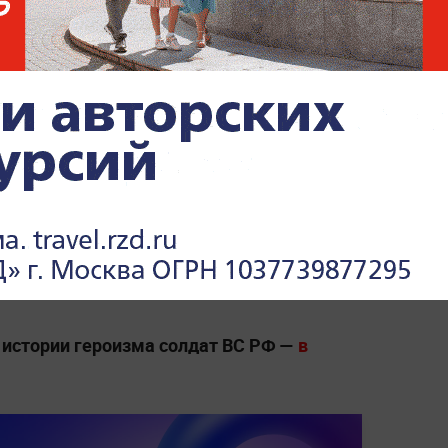
возмездия по Киеву
У нанесли удар по общежитию и учебному
сионального колледжа. В здании
рудник колледжа. Погиб 21 человек.
Власти
ибших.
По распоряжению президента
ыми средствами,
в том числе «Орешником»
,
анные военные объекты противника, в том
странцев покинуть Киев после перехода
 истории героизма солдат ВС РФ —
в