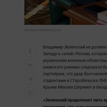
Обложка © president.gov.ua
Владимир Зеленский не должен
Западу о «злой» России, котор
украинским военным объектам,
киевского режима следовало б
партнёрам, что удар был нанесё
студентами в Старобельске ЛНР
Крыма Михаил Шеремет в бесед
«Зеленский продолжает лить к
умалчивая, что удар возмездия