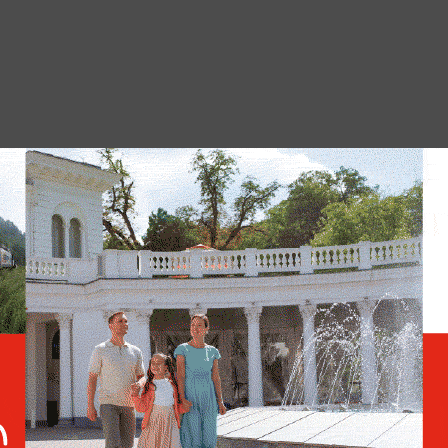
«Разворовывает
финансирование»:
Зеленского назвали
виновником удара