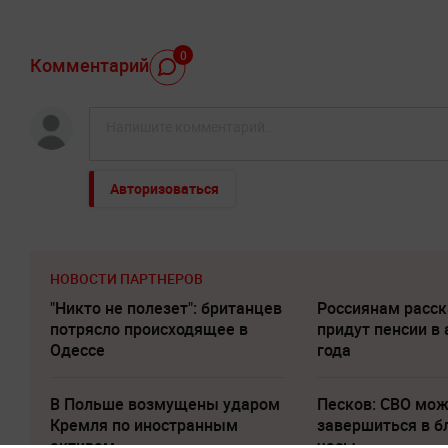
0
Комментарий
Авторизоваться
НОВОСТИ ПАРТНЕРОВ
"Никто не полезет": британцев
Россиянам расск
потрясло происходящее в
придут пенсии в 
Одессе
года
В Польше возмущены ударом
Песков: СВО мо
Кремля по иностранным
завершиться в 
активам
часы