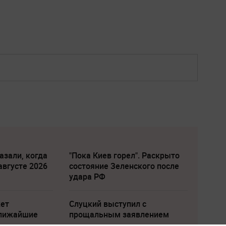
азали, когда
"Пока Киев горел". Раскрыто
августе 2026
состояние Зеленского после
удара РФ
жет
Слуцкий выступил с
ближайшие
прощальным заявлением