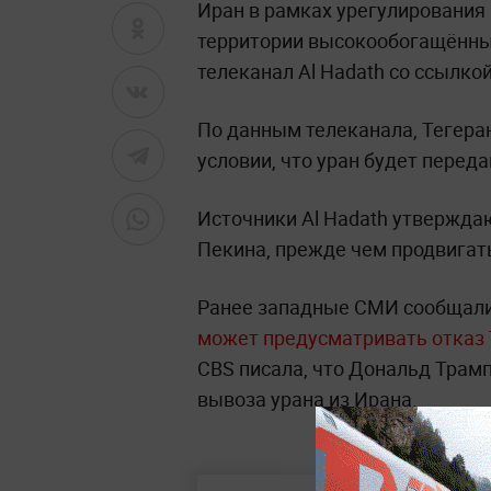
Иран в рамках урегулирования
территории высокообогащённый
телеканал Al Hadath со ссылко
По данным телеканала, Тегеран
условии, что уран будет перед
Источники Al Hadath утверждаю
Пекина, прежде чем продвигат
Ранее западные СМИ сообщали
может предусматривать отказ 
CBS писала, что Дональд Трамп
вывоза урана из Ирана.