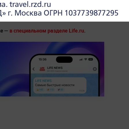
США Джей Ди Вэнс ранее также
уждали передачу урана РФ
.
ке —
в специальном разделе Life.ru
.