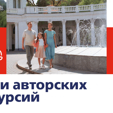
Политолог назвал 3
сценария развития ядерной
программы Ирана
аётся одним из ключевых пунктов
Вашингтоном. США требуют гарантий, что
овать обогащённый уран для создания
аю может стать способом сохранить
ыглядеть стороной, полностью уступившей
ла Al Hadath,
Иран готов передать свой