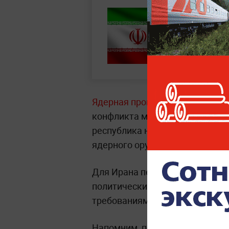
Ядерная программа Ирана
ост
конфликта между Тегераном и 
республика не сможет использ
ядерного оружия.
Для Ирана передача урана Кит
политические гарантии и не в
требованиям США.
Напомним, по данным телекана