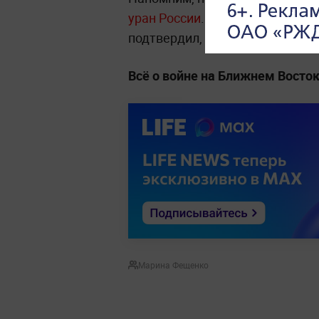
уран России
. Вице-президент 
подтвердил, что
США и ИРИ обс
Всё о войне на Ближнем Восто
Марина Фещенко