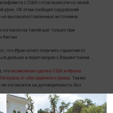
 конфликта с США готов вывезти со своей
 уран. Об этом сообщил саудовский
й на высокопоставленные источники.
 согласен на такой шаг только при
ан Китаю.
т, что Иран хочет получить гарантии от
ься дальше в переговорах с Вашингтоном.
, что
возможная сделка США и Ирана
Тегерана от обогащённого урана.
Также
 не согласится на договорённость без