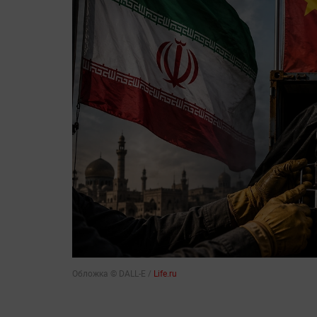
Обложка © DALL-E /
Life.ru