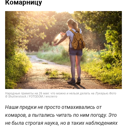
Комарницу
Народные приметы на 26 мая: что можно и нельзя делать на Лукерью.Фото
© Shutterstock / FOTODOM / encierro
Наши предки не просто отмахивались от
комаров, а пытались читать по ним погоду. Это
не была строгая наука, но в таких наблюдениях