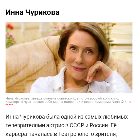
Инна Чурикова
Инна Чурикова, звезда сначала советского, а потом российского кино,
комфортно чувствовала себя как на сцене, так и перед камерами. Фото ©
kino-
teatr
Инна Чурикова ­была одной из самых любимых
телезрителями актрис в СССР и России. Её
карьера началась в Театре юного зрителя,