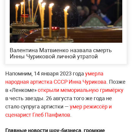
Валентина Матвиенко назвала смерть
Инны Чуриковой личной утратой
Напомним, 14 января 2023 года
умерла
народная артистка СССР Инна Чурикова
. Позже
в «Ленкоме»
открыли мемориальную гримёрку
в честь звезды. 26 августа того же года не
стало супруга артистки —
умер режиссёр и
сценарист Глеб Панфилов
.
Главные новости шоу-бизнеса, громкие