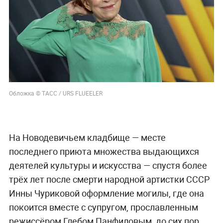
Обложка © ТАСС / URS FLUEELER
На Новодевичьем кладбище — месте
последнего приюта множества выдающихся
деятелей культуры и искусства — спустя более
трёх лет после смерти народной артистки СССР
Инны Чуриковой оформление могилы, где она
покоится вместе с супругом, прославленным
режиссёром Глебом Панфиловым, до сих пор