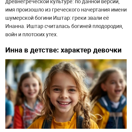
древнегреческой культуре: по данной версии,
имя произошло из греческого начертания имени
шумерской богини Иштар: греки звали её
Инанна. Иштар считалась богиней плодородия,
войн и плотских утех.
Инна в детстве: характер девочки