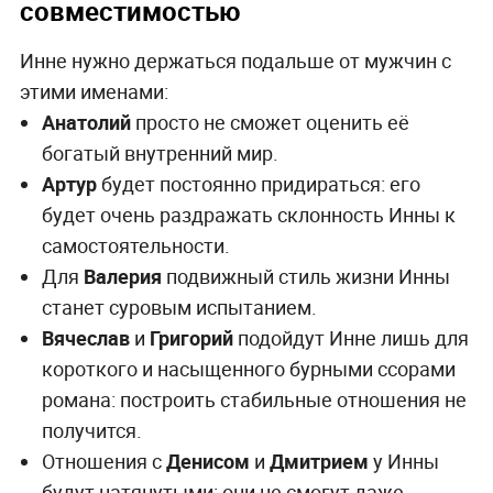
совместимостью
Инне нужно держаться подальше от мужчин с
этими именами:
Анатолий
просто не сможет оценить её
богатый внутренний мир.
Артур
будет постоянно придираться: его
будет очень раздражать склонность Инны к
самостоятельности.
Для
Валерия
подвижный стиль жизни Инны
станет суровым испытанием.
Вячеслав
и
Григорий
подойдут Инне лишь для
короткого и насыщенного бурными ссорами
романа: построить стабильные отношения не
получится.
Отношения с
Денисом
и
Дмитрием
у Инны
будут натянутыми: они не смогут даже