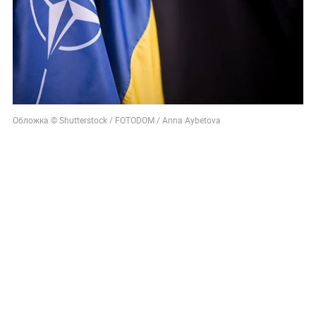
Обложка © Shutterstock / FOTODOM / Anna Aybetova