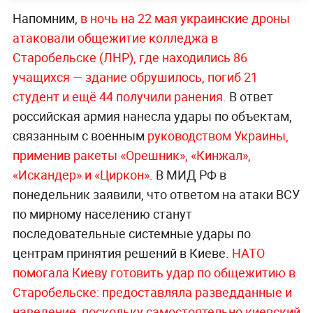
Напомним,
в ночь на 22 мая украинские дроны
атаковали общежитие колледжа в
Старобельске (ЛНР), где находились 86
учащихся — здание обрушилось, погиб 21
студент и ещё 44 получили ранения
. В ответ
российская армия нанесла удары по объектам,
связанным с военным
руководством Украины,
применив ракеты «Орешник», «Кинжал»,
«Искандер» и «Циркон»
. В МИД РФ в
понедельник заявили, что ответом на атаки ВСУ
по мирному населению станут
последовательные системные удары по
центрам принятия решений в Киеве.
НАТО
помогала Киеву готовить удар по общежитию в
Старобельске: предоставляла разведданные и
наведение, поскольку самостоятельно киевский