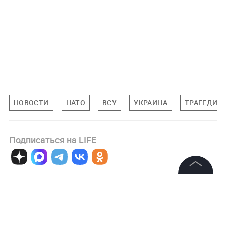
НОВОСТИ
НАТО
ВСУ
УКРАИНА
ТРАГЕДИЯ 
Подписаться на LIFE
0
Комментарий
©
2026
News Media Holding.
Все права защищены