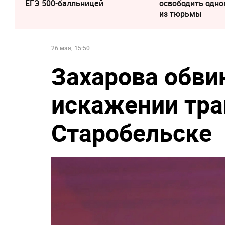
ЕГЭ 500-балльницей
освободить одно
из тюрьмы
26 мая, 15:50
Захарова обви
искажении тра
Старобельске