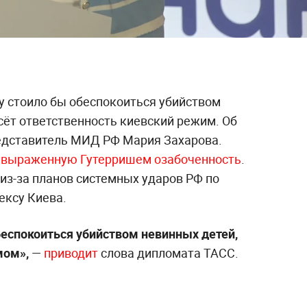
у стоило бы обеспокоиться убийством
сёт ответственность киевский режим. Об
едставитель МИД РФ Мария Захарова.
а
выраженную Гутерришем озабоченность
.
из-за планов системных ударов РФ по
ксу Киева.
еспокоиться убийством невинных детей,
мом»,
—
приводит
слова дипломата ТАСС.