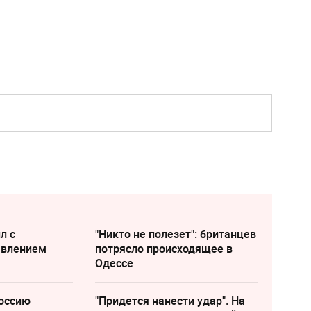
л с
"Никто не полезет": британцев
явлением
потрясло происходящее в
Одессе
оссию
"Придется нанести удар". На