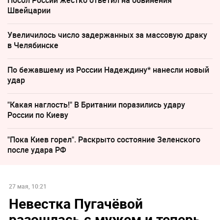
Посол России жестко ответил на обвинения
Швейцарии
Увеличилось число задержанных за массовую драку
в Челябинске
По бежавшему из России Надеждину* нанесли новый
удар
"Какая наглость!" В Британии поразились удару
России по Киеву
"Пока Киев горел". Раскрыто состояние Зеленского
после удара РФ
27 мая, 10:21
Невестка Пугачёвой
разошлась с мужем и теперь