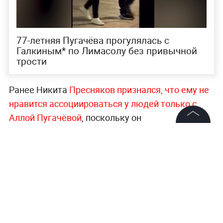
77-летняя Пугачёва прогулялась с
Галкиным* по Лимасолу без привычной
трости
Ранее Никита
Пресняков признался, что ему не
нравится ассоциироваться у людей только с
Аллой Пугачёвой
, поскольку он
самодостаточная творческая единица. При
©
2026
News Media Holding.
Все права защищены
этом критики считают, что он
действительно
заслужил своё место на сцене, и знаменитая
бабушка тут не причём.
Информация
Всё самое яркое о знаменитостях, шоу и
Контакты
киноиндустрии —
в разделе «Шоубизнес» на
Редакция