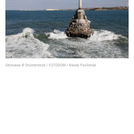
Обложка © Shutterstock / FOTODOM / Alexey Pavlishak