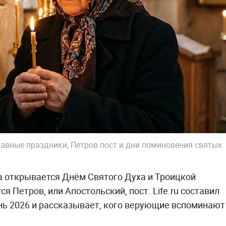
авные праздники, Петров пост и дни поминовения святых.
а открывается Днём Святого Духа и Троицкой
я Петров, или Апостольский, пост. Life.ru составил
ь 2026 и рассказывает, кого верующие вспоминают