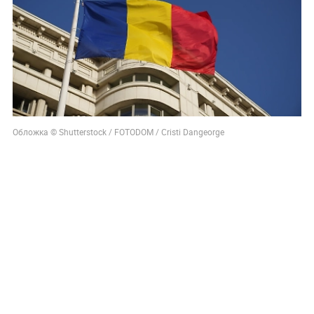
Обложка © Shutterstock / FOTODOM / Cristi Dangeorge