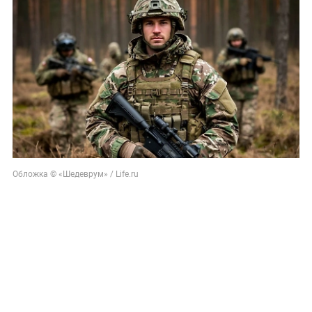
Обложка © «Шедеврум» / Life.ru