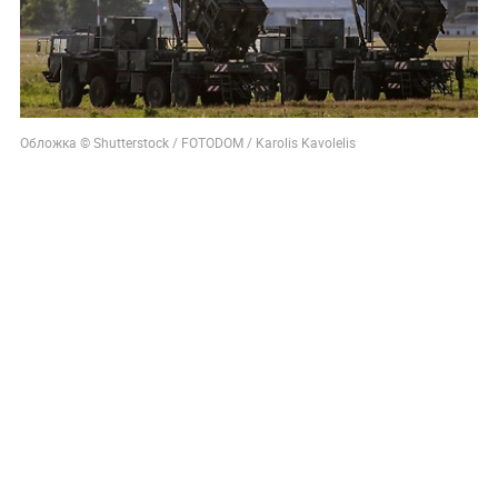
Обложка © Shutterstock / FOTODOM / Karolis Kavolelis