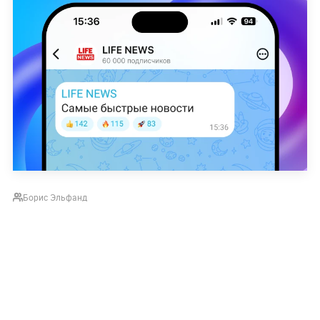
Борис Эльфанд