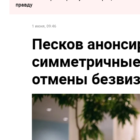
правду
1 июня, 09:46
Песков анонси
симметричные
отмены безвиз