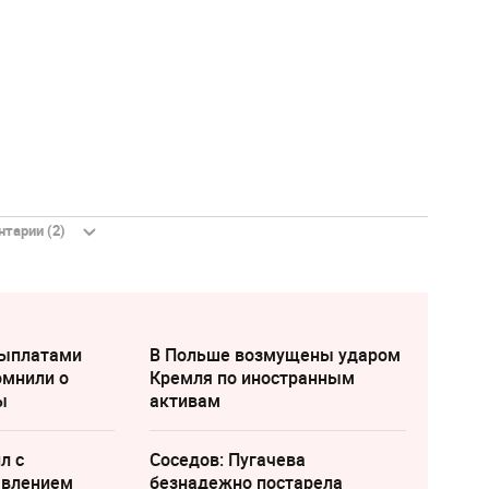
тарии (2)
выплатами
В Польше возмущены ударом
омнили о
Кремля по иностранным
ы
активам
л с
Соседов: Пугачева
явлением
безнадежно постарела