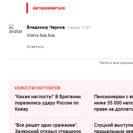
Авторизоваться
Владимир Чернов
1 июня, 11:07
Опять бла бла
Ответить
Читать все коммен
НОВОСТИ ПАРТНЕРОВ
"Какая наглость!" В Британии
Пенсионерам с 
поразились удару России по
ниже 35 000 нап
Киеву
праве на доплат
"Все решит одно сражение".
Слуцкий выступи
Зеленский открыл страшную
прощальным за