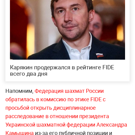
Карякин продержался в рейтинге FIDE
всего два дня
Напомним,
Федерация шахмат России
обратилась в комиссию по этике FIDE с
просьбой открыть дисциплинарное
расследование в отношении президента
Украинской шахматной федерации Александра
Камышина
из-за его публичной позиции и