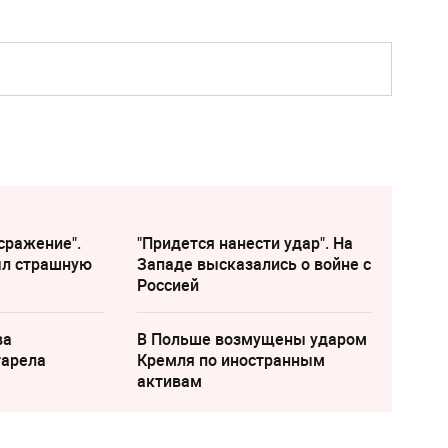
сражение".
"Придется нанести удар". На
ыл страшную
Западе высказались о войне с
Россией
ва
В Польше возмущены ударом
тарела
Кремля по иностранным
активам