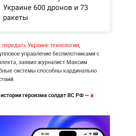
Украине 600 дронов и 73
ракеты
 передать Украине технологии
,
упповое управление беспилотниками с
лекта, заявил журналист Максим
обные системы способны кардинально
ствий.
 истории героизма солдат ВС РФ —
в