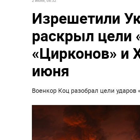
2 июня, 08:32
Изрешетили Ук
раскрыл цели 
«Цирконов» и Х
июня
Военкор Коц разобрал цели ударов 